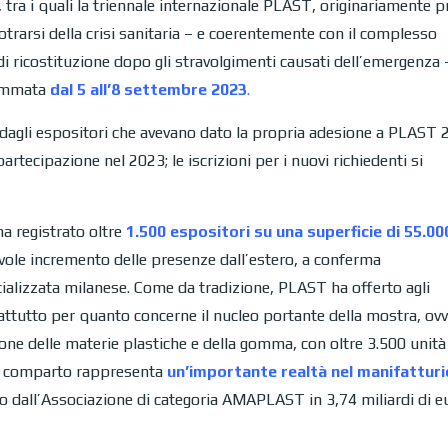
o, tra i quali la triennale internazionale PLAST, originariamente p
rotrarsi della crisi sanitaria – e coerentemente con il complesso
 di ricostituzione dopo gli stravolgimenti causati dell’emergenza 
rammata
dal 5 all’8 settembre 2023
.
dagli espositori che avevano dato la propria adesione a PLAST 
rtecipazione nel 2023; le iscrizioni per i nuovi richiedenti si
ha registrato oltre
1.500 espositori su una superficie di 55.0
ole incremento delle presenze dall’estero, a conferma
pecializzata milanese. Come da tradizione, PLAST ha offerto agli
attutto per quanto concerne il nucleo portante della mostra, ovv
one delle materie plastiche e della gomma, con oltre 3.500 unità
ale comparto rappresenta
un’importante realtà nel manifatturi
to dall’Associazione di categoria AMAPLAST in 3,74 miliardi di e