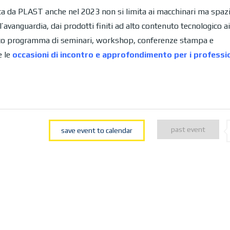
a da PLAST anche nel 2023 non si limita ai macchinari ma spazi
ll’avanguardia, dai prodotti finiti ad alto contenuto tecnologico ai
fitto programma di seminari, workshop, conferenze stampa e
e le
occasioni di
incontro e approfondimento per i professio
past event
save event to calendar