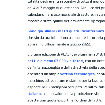
totalità degli eventi espositivi di tutto il mond
dal 4 al 7 maggio di quest’anno. Alla luce del p
calendario fieristico mondiale di settore, in via
mostra è stata quindi definitivamente riprog
Sono già 30mila i metri quadri riconfermati
che sin da ora intendono assicurare la propria pa
apriranno ufficialmente a giugno 2022.
L’ultima edizione di PLAST, svoltasi nel 2018, 
netti
e almeno 63.000 visitatori
,
con un notev
dell’internazionalità e dell’attrattività della s
operatori un’ampia
vetrina tecnologica
, sopr
macchine, attrezzature e stampi per la lavorazi
esposte nei 6 padiglioni occupati. Peraltro, t
italiano
, con un valore della produzione stima
2020 e una quota export nell’ordine del 70%.