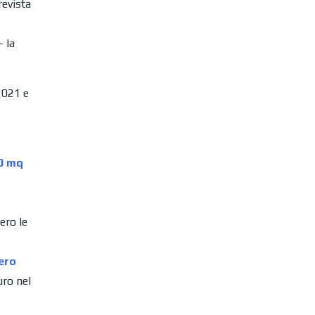
revista
– la
2021 e
00 mq
ero le
ero
uro nel