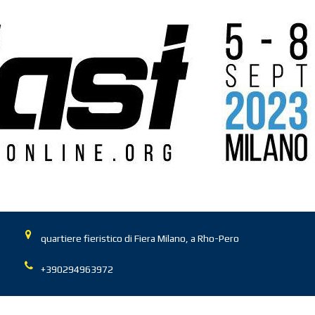
quartiere fieristico di Fiera Milano, a Rho-Pero
+390294963972