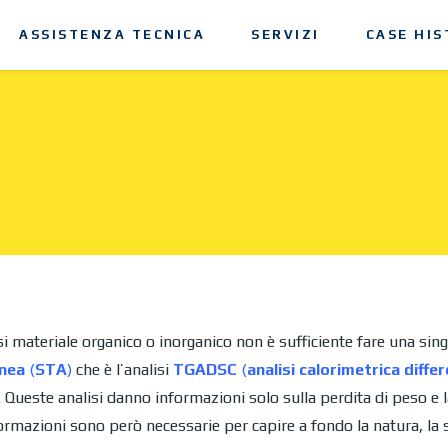
ASSISTENZA TECNICA
SERVIZI
CASE HIS
asi materiale organico o inorganico non è sufficiente fare una singo
anea
(
STA
)
che è l’analisi
TGADSC
(
analisi calorimetrica differ
i. Queste analisi danno informazioni solo sulla perdita di peso e 
ormazioni sono però necessarie per capire a fondo la natura, la 