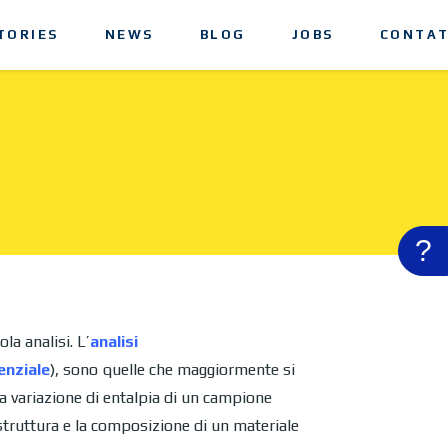
TORIES
NEWS
BLOG
JOBS
CONTAT
?
la analisi. L’
analisi
enziale
), sono quelle che maggiormente si
la variazione di entalpia di un campione
struttura e la composizione di un materiale