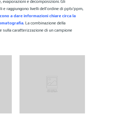
e, evaporazioni e decomposizioni. Gli
i e raggiungono livelli dell’ordine di ppb/ppm,
ono a dare informazioni chiare circa la
omatografia
. La combinazione della
 sulla caratterizzazione di un campione