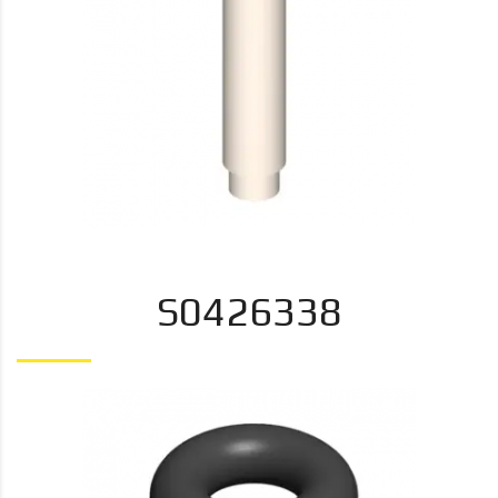
S0426338