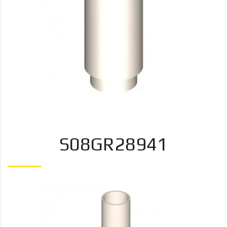
S08GR28941