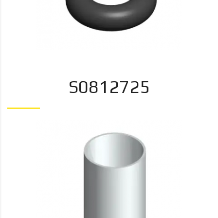
S0812725