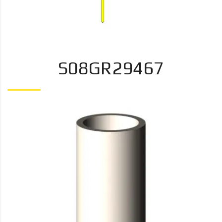
S08GR29467