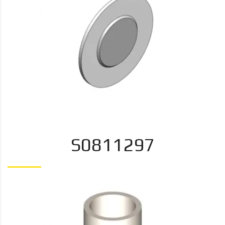
S0811297