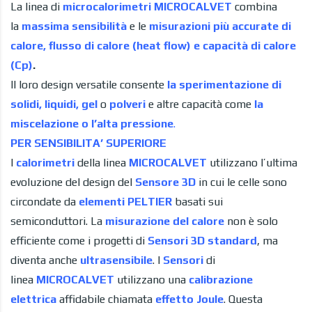
La linea di
microcalorimetri MICROCALVET
combina
la
massima
sensibilità
e le
misurazioni più accurate di
calore, flusso di calore (heat flow) e capacità di calore
(Cp)
.
Il loro design versatile consente
la sperimentazione di
solidi, liquidi,
gel
o
polveri
e altre capacità come
la
miscelazione o l’alta pressione
.
PER SENSIBILITA’ SUPERIORE
I
calorimetri
della linea
MICROCALVET
utilizzano l’ultima
evoluzione del design del
S
ensore 3D
in cui le celle sono
circondate da
elementi
PELTIER
basati sui
semiconduttori. La
misurazione del
calore
non è solo
efficiente come i progetti di
Sensori 3D standard
, ma
diventa anche
ultrasensibile
. I
Sensori
di
linea
MICROCALVET
utilizzano una
calibrazione
elettrica
affidabile chiamata
effetto Joule
. Questa