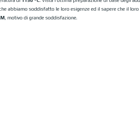
eratura di
1150 °C
. Vista l’ottima preparazione di base degli adde
che abbiamo soddisfatto le loro esigenze ed il sapere che il loro
AM
, motivo di grande soddisfazione.