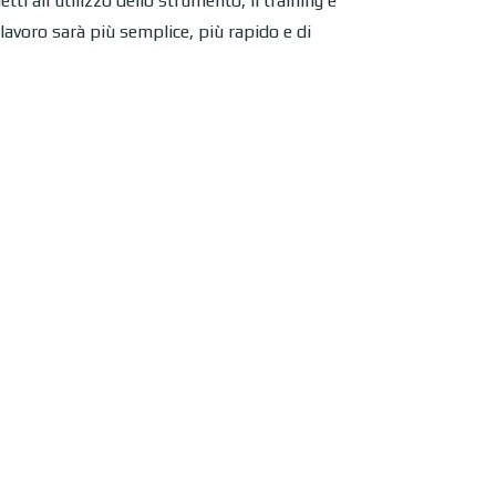
tti all’utilizzo dello strumento, il training è
 lavoro sarà più semplice, più rapido e di