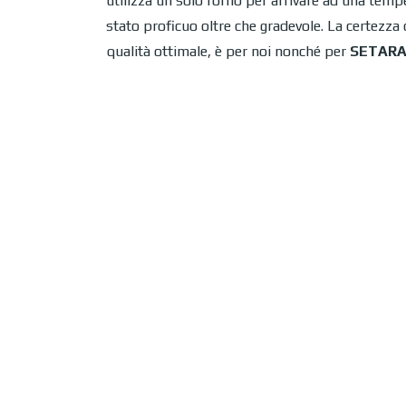
utilizza un solo forno per arrivare ad una temp
stato proficuo oltre che gradevole. La certezza 
qualità ottimale, è per noi nonché per
SETAR