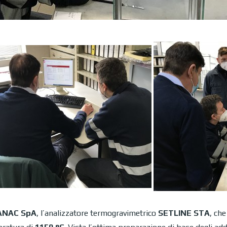
SANAC SpA
, l’analizzatore termogravimetrico
SETLINE STA
, ch