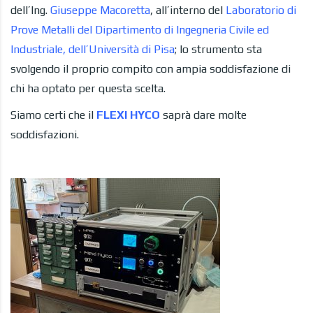
dell’Ing.
Giuseppe Macoretta
, all’interno del
Laboratorio di
Prove Metalli del Dipartimento di Ingegneria Civile ed
Industriale, dell’Università di Pisa
; lo strumento sta
svolgendo il proprio compito con ampia soddisfazione di
chi ha optato per questa scelta.
Siamo certi che il
FLEXI HYCO
saprà dare molte
soddisfazioni.