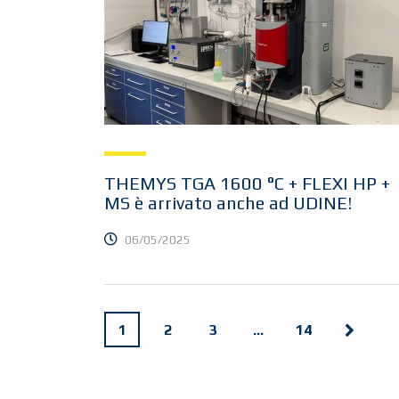
THEMYS TGA 1600 °C + FLEXI HP +
MS è arrivato anche ad UDINE!
06/05/2025
1
2
3
…
14