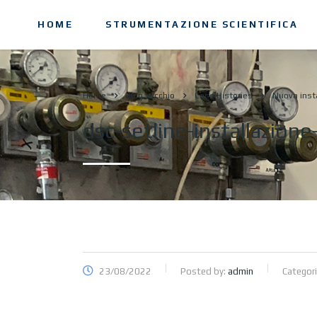
HOME
STRUMENTAZIONE SCIENTIFICA
Home
Blog vecchio
Case Histories
Nuova inst
dsc-setline-installazione
23/08/2022
Posted by:
admin
Categori