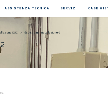
ASSISTENZA TECNICA
SERVIZI
CASE HIS
allazione DSC
dsc-setline-installazione-2
-2
es: